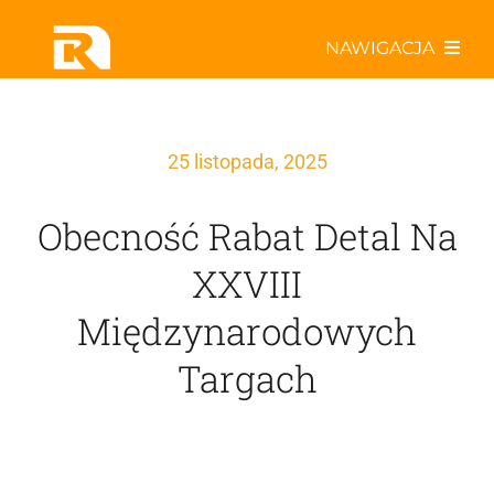
Przejdź
NAWIGACJA
do
zawartości
Poznaj nas bliżej
25 listopada, 2025
Współpracuj z Rabatem!
Obecność Rabat Detal Na
Odkryj najlepsze oferty!
XXVIII
Międzynarodowych
Aktualności w Sieci
Targach
Specjały kulinarne
ActiveR – drużyna z pasją!