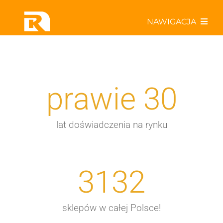
Przejdź
NAWIGACJA
do
zawartości
Poznaj nas bliżej
Współpracuj z Rabatem!
prawie
30
Odkryj najlepsze oferty!
lat doświadczenia na rynku
Aktualności w Sieci
3132
Specjały kulinarne
sklepów w całej Polsce!
ActiveR – drużyna z pasją!