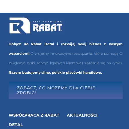
Dołącz do Rabat Detal i rozwijaj swój biznes z naszym
wsparciem!
Oferujemy innowacyjne rozwiązania, które pomogą Ci
zwiększyć zyski, zdobyć lojalnych klientów i wyróżnić się na rynku.
Razem budujemy silne, polskie placówki handlowe.
ZOBACZ, CO MOŻEMY DLA CIEBIE
ZROBIĆ!
WSPÓŁPRACA Z RABAT
AKTUALNOŚCI
DETAL