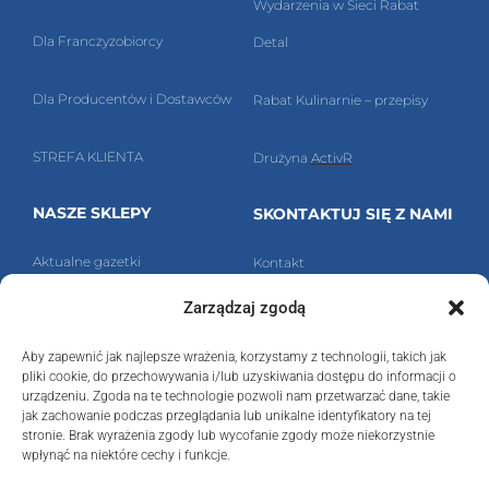
Wydarzenia w Sieci Rabat
Dla Franczyzobiorcy
Detal
Dla Producentów i Dostawców
Rabat Kulinarnie – przepisy
STREFA KLIENTA
Drużyna
ActivR
NASZE SKLEPY
SKONTAKTUJ SIĘ Z NAMI
Aktualne g
azetki
Kontakt
Zarządzaj zgodą
Znajdź nasz sklep!
Polityka prywatności
Aby zapewnić jak najlepsze wrażenia, korzystamy z technologii, takich jak
Ra
bat Detal Sp. z o.o.
pliki cookie, do przechowywania i/lub uzyskiwania dostępu do informacji o
urządzeniu. Zgoda na te technologie pozwoli nam przetwarzać dane, takie
ul. Kossuth
a 6,
40-832 Katowice
jak zachowanie podczas przeglądania lub unikalne identyfikatory na tej
stronie. Brak wyrażenia zgody lub wycofanie zgody może niekorzystnie
wpłynąć na niektóre cechy i funkcje.
NIP:
6342410891
,
REGON:
276988150