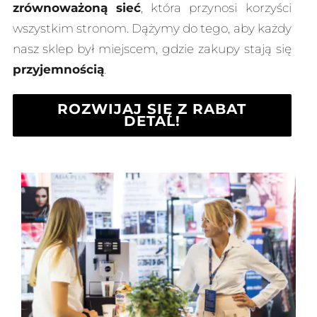
zrównoważoną sieć
, która przynosi korzyści
wszystkim stronom. Dążymy do tego, aby każdy
nasz sklep był miejscem, gdzie zakupy stają się
przyjemnością
.
ROZWIJAJ SIĘ Z RABAT
DETAL!