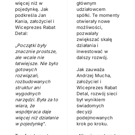
więcej niż w
głównym
pojedynkę. Jak
udziałowcem
podkreśla Jan
spółki. Te momenty
Kania, założyciel i
otwierały nowe
Wiceprezes Rabat
możliwości,
Detal:
pozwalały
zwiększać skalę
„
Początki były
działania i
znacznie prostsze,
inwestować w
ale wcale nie
dalszy rozwój.
łatwiejsze. Nie było
gotowych
Jak zauważa
rozwiązań,
Andrzej Mucha,
rozbudowanych
założyciel i
struktur ani
Wiceprezes Rabat
wygodnych
Detal, rozwój sieci
narzędzi. Była za to
był wynikiem
wiara, że
świadomych
współpraca daje
decyzji
więcej niż działanie
podejmowanych
w pojedynkę
”.
krok po kroku.