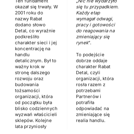
Ten fundament
„
Nic nie wydarzyło
okazał się trwały. W
się tu przypadkiem.
2001 roku do
Każdy etap
nazwy Rabat
wymagał odwagi,
dodano słowo
pracy i gotowości
Detal, co wyraźnie
do reagowania na
podkreśliło
zmieniający się
charakter sieci i jej
rynek
”.
koncentrację na
handlu
To podejście
detalicznym. Był to
dobrze oddaje
ważny krok w
charakter Rabat
stronę dalszego
Detal, czyli
rozwoju oraz
organizacji, która
budowania
rosła razem z
tożsamości
potrzebami
organizacji, która
Partnerów i
od początku była
potrafiła
blisko codziennych
odpowiadać na
wyzwań właścicieli
zmieniające się
sklepów. Kolejne
realia handlu.
lata przyniosły