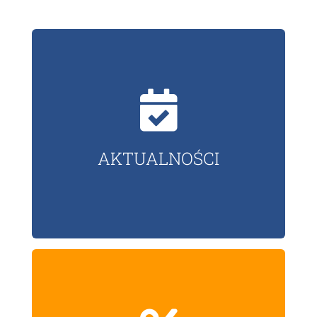
AKTUALNOŚCI
Przeczytaj o najnowszych
wydarzeniach naszej sieci! Zasięgnij
informacji branżowych z pierwszej
AKTUALNOŚCI
ręki! Bądź na bieżąco z tym, co się
dzieje!
GAZETKI I OFERTY