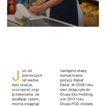
J
uż od
następne etapy
pierwszych
wzmacniania
lat ważne
pozycji Rabat
były relacje,
Detal. W 2008 roku
uczciwość oraz
sieć dołączyła do
przekonanie, że
Grupy Eko Holding,
działając razem,
a w 2013 roku
można osiągnąć
Grupa PGD została