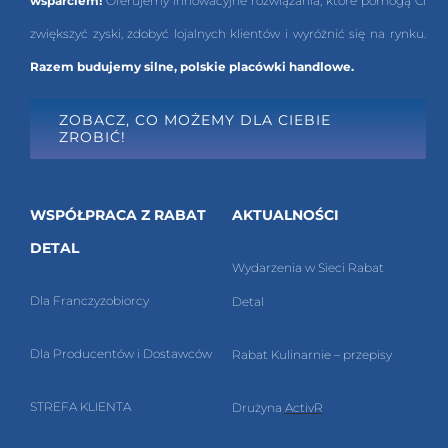
wsparciem!
Oferujemy innowacyjne rozwiązania, które pomogą Ci
zwiększyć zyski, zdobyć lojalnych klientów i wyróżnić się na rynku.
Razem budujemy silne, polskie placówki handlowe.
ZOBACZ, CO MOŻEMY DLA CIEBIE
ZROBIĆ!
WSPÓŁPRACA Z RABAT
AKTUALNOŚCI
DETAL
Wydarzenia w Sieci Rabat
Dla Franczyzobiorcy
Detal
Dla Producentów i Dostawców
Rabat Kulinarnie – przepisy
STREFA KLIENTA
Drużyna
ActivR