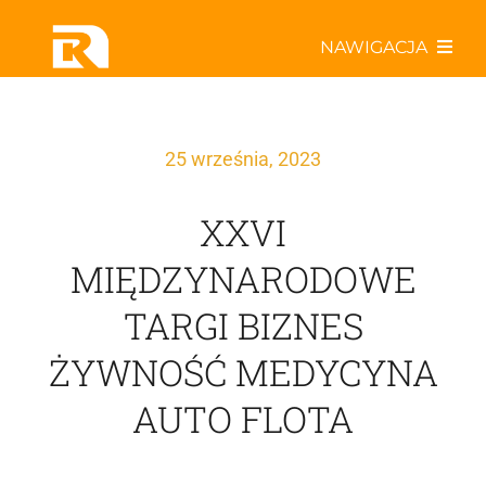
Przejdź
NAWIGACJA
do
zawartości
Poznaj nas bliżej
25 września, 2023
Współpracuj z Rabatem!
XXVI
Odkryj najlepsze oferty!
MIĘDZYNARODOWE
TARGI BIZNES
Aktualności w Sieci
ŻYWNOŚĆ MEDYCYNA
Specjały kulinarne
AUTO FLOTA
ActiveR – drużyna z pasją!