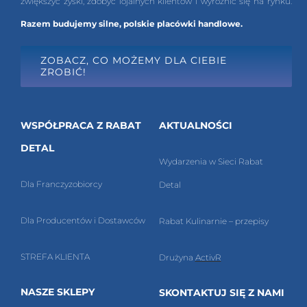
zwiększyć zyski, zdobyć lojalnych klientów i wyróżnić się na rynku.
Razem budujemy silne, polskie placówki handlowe.
ZOBACZ, CO MOŻEMY DLA CIEBIE
ZROBIĆ!
WSPÓŁPRACA Z RABAT
AKTUALNOŚCI
DETAL
Wydarzenia w Sieci Rabat
Dla Franczyzobiorcy
Detal
Dla Producentów i Dostawców
Rabat Kulinarnie – przepisy
STREFA KLIENTA
Drużyna
ActivR
NASZE SKLEPY
SKONTAKTUJ SIĘ Z NAMI