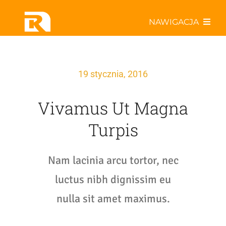
Przejdź
NAWIGACJA
do
zawartości
Poznaj nas bliżej
19 stycznia, 2016
Współpracuj z Rabatem!
Vivamus Ut Magna
Odkryj najlepsze oferty!
Turpis
Aktualności w Sieci
Nam lacinia arcu tortor, nec
luctus nibh dignissim eu
Specjały kulinarne
nulla sit amet maximus.
ActiveR – drużyna z pasją!