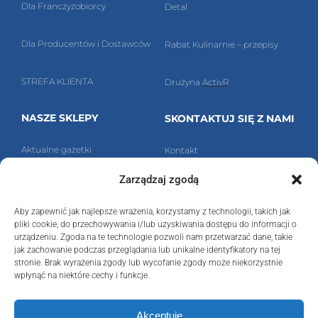
Dla Franczyzobiorcy
Detal
Dla Producentów i Dostawców
Rabat Kulinarnie – przepisy
STREFA KLIENTA
Drużyna
ActivR
NASZE SKLEPY
SKONTAKTUJ SIĘ Z NAMI
Aktualne g
azetki
Kontakt
Zarządzaj zgodą
Znajdź nasz sklep!
Polityka prywatności
Aby zapewnić jak najlepsze wrażenia, korzystamy z technologii, takich jak
Ra
bat Detal Sp. z o.o.
pliki cookie, do przechowywania i/lub uzyskiwania dostępu do informacji o
urządzeniu. Zgoda na te technologie pozwoli nam przetwarzać dane, takie
ul. Kossuth
a 6,
40-832 Katowice
jak zachowanie podczas przeglądania lub unikalne identyfikatory na tej
stronie. Brak wyrażenia zgody lub wycofanie zgody może niekorzystnie
wpłynąć na niektóre cechy i funkcje.
NIP:
6342410891
,
REGON:
276988150
sekretariat@rabatdetal.pl
Akceptuję