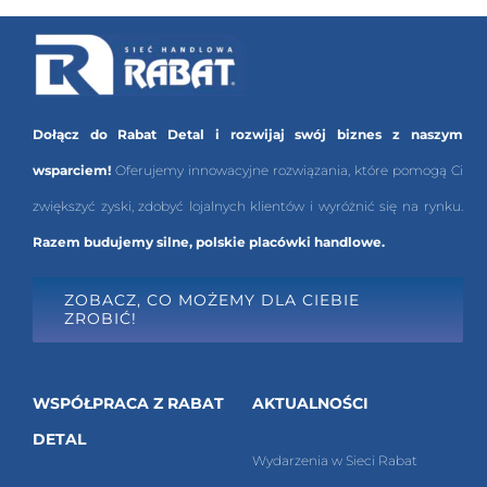
Dołącz do Rabat Detal i rozwijaj swój biznes z naszym
wsparciem!
Oferujemy innowacyjne rozwiązania, które pomogą Ci
zwiększyć zyski, zdobyć lojalnych klientów i wyróżnić się na rynku.
Razem budujemy silne, polskie placówki handlowe.
ZOBACZ, CO MOŻEMY DLA CIEBIE
ZROBIĆ!
WSPÓŁPRACA Z RABAT
AKTUALNOŚCI
DETAL
Wydarzenia w Sieci Rabat