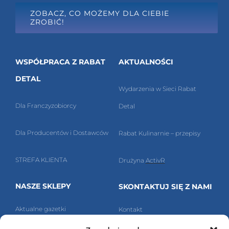
ZOBACZ, CO MOŻEMY DLA CIEBIE
ZROBIĆ!
WSPÓŁPRACA Z RABAT
AKTUALNOŚCI
DETAL
Wydarzenia w Sieci Rabat
Dla Franczyzobiorcy
Detal
Dla Producentów i Dostawców
Rabat Kulinarnie – przepisy
STREFA KLIENTA
Drużyna
ActivR
NASZE SKLEPY
SKONTAKTUJ SIĘ Z NAMI
Aktualne g
azetki
Kontakt