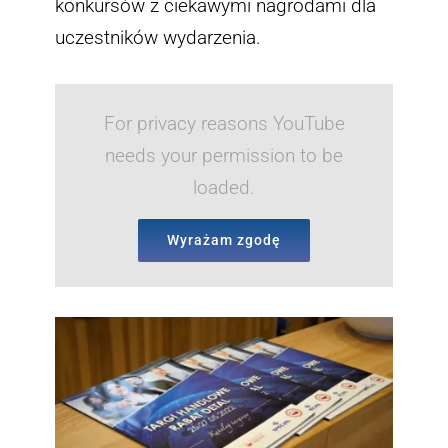
konkursów z ciekawymi nagrodami dla
uczestników wydarzenia.
For privacy reasons YouTube
needs your permission to be
loaded.
Wyrażam zgodę