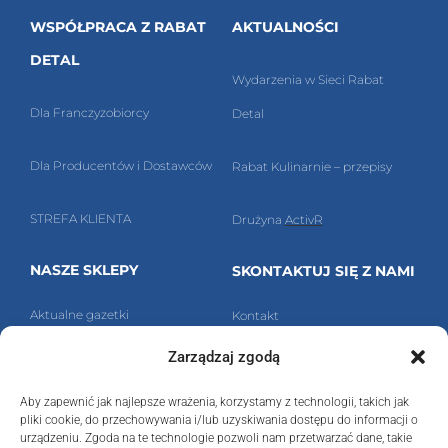
WSPÓŁPRACA Z RABAT
AKTUALNOŚCI
DETAL
Wydarzenia w Sieci Rabat
Dla Franczyzobiorcy
Detal
Dla Producentów i Dostawców
Rabat Kulinarnie – przepisy
STREFA KLIENTA
Drużyna
ActivR
NASZE SKLEPY
SKONTAKTUJ SIĘ Z NAMI
Aktualne g
azetki
Kontakt
Zarządzaj zgodą
Znajdź nasz sklep!
Polityka prywatności
Aby zapewnić jak najlepsze wrażenia, korzystamy z technologii, takich jak
Ra
bat Detal Sp. z o.o.
pliki cookie, do przechowywania i/lub uzyskiwania dostępu do informacji o
urządzeniu. Zgoda na te technologie pozwoli nam przetwarzać dane, takie