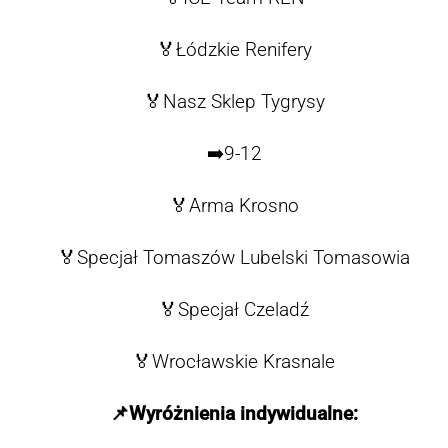
🏅Łódzkie Renifery
🏅Nasz Sklep Tygrysy
➡️9-12
🏅Arma Krosno
🏅Specjał Tomaszów Lubelski Tomasowia
🏅Specjał Czeladź
🏅Wrocławskie Krasnale
📌
Wyróżnienia indywidualne: