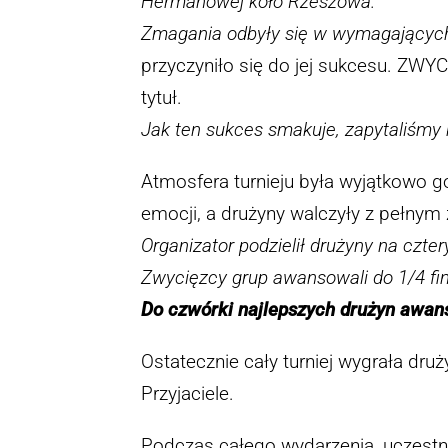
Hermanowej koło Rzeszowa.
Zmagania odbyły się w wymagający
przyczyniło się do jej sukcesu. ZWY
tytuł.
Jak ten sukces smakuje, zapytaliśmy
Atmosfera turnieju była wyjątkowo g
emocji, a drużyny walczyły z pełny
Organizator podzielił drużyny na czter
Zwycięzcy grup awansowali do 1/4 fin
Do czwórki najlepszych drużyn awans
Ostatecznie cały turniej wygrała druż
Przyjaciele.
Podczas całego wydarzenia, uczestnicy