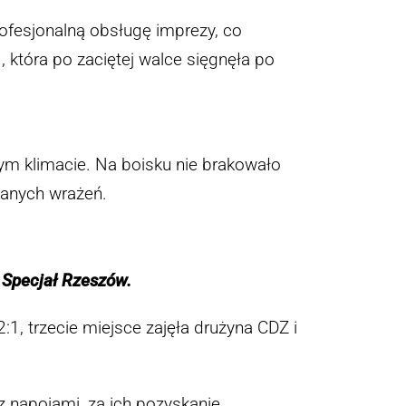
profesjonalną obsługę imprezy, co
, która po zaciętej walce sięgnęła po
nym klimacie. Na boisku nie brakowało
ianych wrażeń.
 Specjał Rzeszów.
:1, trzecie miejsce zajęła drużyna CDZ i
az napojami, za ich pozyskanie