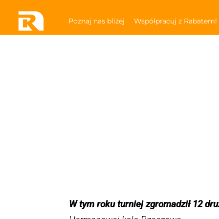
Przejdź
Poznaj nas bliżej
Współpracuj z Rabatem!
do
zawartości
W tym roku turniej zgromadził 12 dr