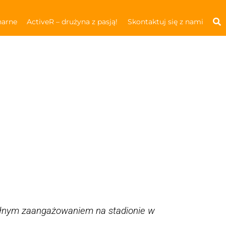
narne
ActiveR – drużyna z pasją!
Skontaktuj się z nami
ełnym zaangażowaniem na stadionie w