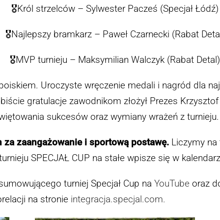
🎖Król strzelców – Sylwester Pacześ (Specjał Łódź)
🎖Najlepszy bramkarz – Paweł Czarnecki (Rabat Deta
🎖MVP turnieju – Maksymilian Walczyk (Rabat Detal
 boiskiem. Uroczyste wręczenie medali i nagród dla n
biście gratulacje zawodnikom złożył Prezes Krzysztof T
więtowania sukcesów oraz wymiany wrażeń z turnieju.
 za zaangażowanie i sportową postawę
.
Liczymy na 
 turnieju SPECJAŁ CUP na stałe wpisze się w kalenda
sumowującego turniej Specjał Cup na
YouTube
oraz do
relacji na stronie
integracja.specjal.com.