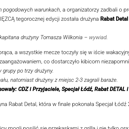
ch pogodowych warunkach
, a organizatorzy zadbali o 
CIĘZCĄ tegorocznej edycji została drużyna
Rabat Detal
 kapitana drużyny Tomasza Wilkonia –
wywiad
.
orąca, a wszystkie mecze toczyły się w iście wakacyj
m zaangażowaniem, co dostarczyło kibicom niezapomn
y grupy po trzy drużyny.
ału, natomiast drużyny z miejsc 2-3 zagrali baraże.
owały: CDZ i Przyjaciele, Specjał Łódź, Rabat DETAL i
yna Rabat Detal, która w finale pokonała Specjał Łódź 2
 mogli posilić się przekąskami z grilla i nie tylko or