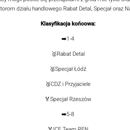
torom działu handlowego Rabat Detal, Specjał oraz N
Klasyfikacja końcowa:
➡️1-4
🥇Rabat Detal
🥈Specjał Łódź
🥉CDZ i Przyjaciele
🏅Specjał Rzeszów
➡️5-8
🏅ICE Team REN