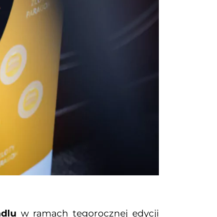
ndlu
w ramach tegorocznej edycji