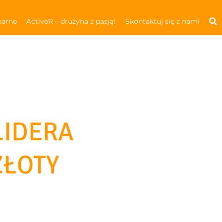
narne
ActiveR – drużyna z pasją!
Skontaktuj się z nami
LIDERA
ZŁOTY