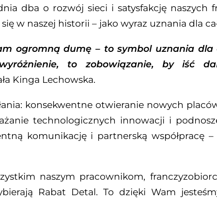
nia dba o rozwój sieci i satysfakcję naszych 
ię w naszej historii – jako wyraz uznania dla ca
łam ogromną dumę – to symbol uznania dla 
wyróżnienie, to zobowiązanie, by iść da
ła Kinga Lechowska.
ałania: konsekwentne otwieranie nowych placó
ażanie technologicznych innowacji i podnosz
entną komunikację i partnerską współpracę –
zystkim naszym pracownikom, franczyzobior
wybierają Rabat Detal. To dzięki Wam jest