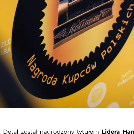
 Detal został nagrodzony tytułem
Lidera Ha