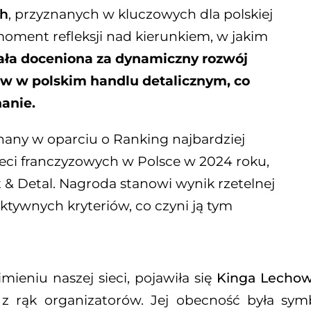
ch
, przyznanych w kluczowych dla polskiej
moment refleksji nad kierunkiem, w jakim
tała doceniona za dynamiczny rozwój
ów w polskim handlu detalicznym, co
anie.
znany w oparciu o Ranking najbardziej
ieci franczyzowych w Polsce w 2024 roku,
& Detal. Nagroda stanowi wynik rzetelnej
ktywnych kryteriów, co czyni ją tym
ieniu naszej sieci, pojawiła się
Kinga Lechows
ę z rąk organizatorów. Jej obecność była s