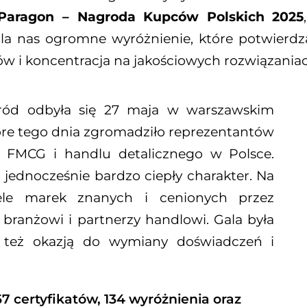
 Paragon – Nagroda Kupców Polskich 2025
dla nas ogromne wyróżnienie, które potwierdza
ów i koncentracja na jakościowych rozwiązania
gród odbyła się 27 maja w warszawskim
tóre tego dnia zgromadziło reprezentantów
a FMCG i handlu detalicznego w Polsce.
 jednocześnie bardzo ciepły charakter. Na
ciele marek znanych i cenionych przez
branżowi i partnerzy handlowi. Gala była
e też okazją do wymiany doświadczeń i
67 certyfikatów, 134 wyróżnienia oraz