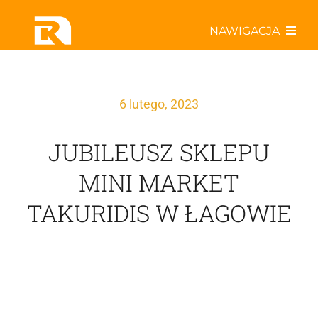
Przejdź
NAWIGACJA
do
zawartości
Poznaj nas bliżej
6 lutego, 2023
Współpracuj z Rabatem!
JUBILEUSZ SKLEPU
Odkryj najlepsze oferty!
MINI MARKET
TAKURIDIS W ŁAGOWIE
Aktualności w Sieci
Specjały kulinarne
ActiveR – drużyna z pasją!