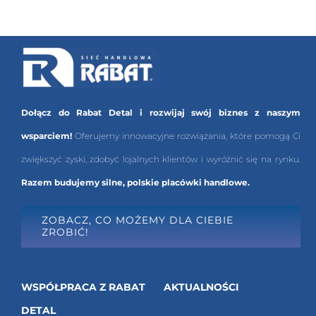
Dołącz do Rabat Detal i rozwijaj swój biznes z naszym
wsparciem!
Oferujemy innowacyjne rozwiązania, które pomogą Ci
zwiększyć zyski, zdobyć lojalnych klientów i wyróżnić się na rynku.
Razem budujemy silne, polskie placówki handlowe.
ZOBACZ, CO MOŻEMY DLA CIEBIE
ZROBIĆ!
WSPÓŁPRACA Z RABAT
AKTUALNOŚCI
DETAL