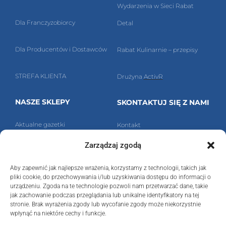
Wydarzenia w Sieci Rabat
Dla Franczyzobiorcy
Detal
Dla Producentów i Dostawców
Rabat Kulinarnie – przepisy
STREFA KLIENTA
Drużyna
ActivR
NASZE SKLEPY
SKONTAKTUJ SIĘ Z NAMI
Aktualne g
azetki
Kontakt
Zarządzaj zgodą
Znajdź nasz sklep!
Polityka prywatności
Aby zapewnić jak najlepsze wrażenia, korzystamy z technologii, takich jak
Ra
bat Detal Sp. z o.o.
pliki cookie, do przechowywania i/lub uzyskiwania dostępu do informacji o
urządzeniu. Zgoda na te technologie pozwoli nam przetwarzać dane, takie
ul. Kossuth
a 6,
40-832 Katowice
jak zachowanie podczas przeglądania lub unikalne identyfikatory na tej
stronie. Brak wyrażenia zgody lub wycofanie zgody może niekorzystnie
wpłynąć na niektóre cechy i funkcje.
NIP:
6342410891
,
REGON:
276988150