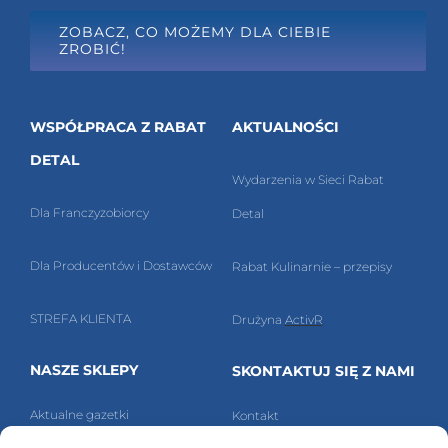
ZOBACZ, CO MOŻEMY DLA CIEBIE
ZROBIĆ!
WSPÓŁPRACA Z RABAT
AKTUALNOŚCI
DETAL
Wydarzenia w Sieci Rabat
Dla Franczyzobiorcy
Detal
Dla Producentów i Dostawców
Rabat Kulinarnie – przepisy
STREFA KLIENTA
Drużyna
ActivR
NASZE SKLEPY
SKONTAKTUJ SIĘ Z NAMI
Aktualne g
azetki
Kontakt