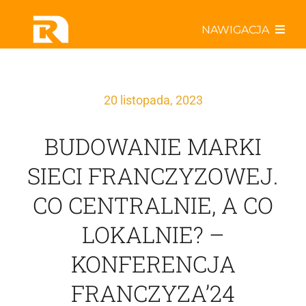
Przejdź
NAWIGACJA
do
zawartości
Poznaj nas bliżej
20 listopada, 2023
Współpracuj z Rabatem!
BUDOWANIE MARKI
Odkryj najlepsze oferty!
SIECI FRANCZYZOWEJ.
CO CENTRALNIE, A CO
Aktualności w Sieci
LOKALNIE? –
Specjały kulinarne
KONFERENCJA
FRANCZYZA’24
ActiveR – drużyna z pasją!